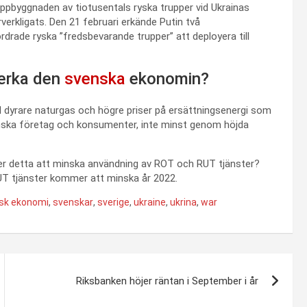
pbyggnaden av tiotusentals ryska trupper vid Ukrainas
verkligats. Den 21 februari erkände Putin två
rdrade ryska ”fredsbevarande trupper” att deployera till
verka den
svenska
ekonomin?
 dyrare naturgas och högre priser på ersättningsenergi som
venska företag och konsumenter, inte minst genom höjda
r detta att minska användning av ROT och RUT tjänster?
UT tjänster kommer att minska år 2022.
sk ekonomi
,
svenskar
,
sverige
,
ukraine
,
ukrina
,
war
Riksbanken höjer räntan i September i år