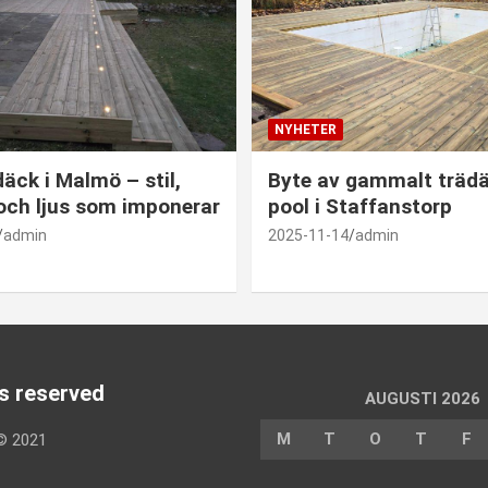
NYHETER
däck i Malmö – stil,
Byte av gammalt trädä
 och ljus som imponerar
pool i Staffanstorp
admin
2025-11-14
admin
ts reserved
AUGUSTI 2026
M
T
O
T
F
©
2021