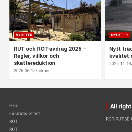
NYHETER
NYHETER
RUT och ROT-avdrag 2026 –
Nytt trä
Regler, villkor och
kvalitet
skattereduktion
2025-11-14
2026-06-15
admin
Hem
All righ
Få Gratis offert
ROT-RUT.SE
ROT
RUT