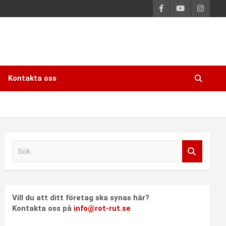
Kontakta oss
S
ö
k
Vill du att ditt företag ska synas här?
Kontakta oss på
info@rot-rut.se