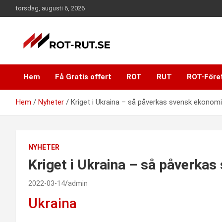
Hoppa
torsdag, augusti 6, 2026
till
innehåll
ROT och RUT portalen. Här hittar ni information om ROT och
ROT-RUT portalen –
RUT samt företag som erbjuder tjänster inom ROT och RUT
Hem
Få Gratis offert
ROT
RUT
ROT-Före
avdraget.
Nyheter – Hemdekor –
Hem
Nyheter
Kriget i Ukraina – så påverkas svensk ekonomi
ROT-RUT.se
NYHETER
Kriget i Ukraina – så påverka
2022-03-14
admin
Ukraina