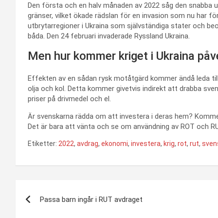
Den första och en halv månaden av 2022 såg den snabba up
gränser, vilket ökade rädslan för en invasion som nu har för
utbrytarregioner i Ukraina som självständiga stater och beo
båda. Den 24 februari invaderade Ryssland Ukraina.
Men hur kommer kriget i Ukraina på
Effekten av en sådan rysk motåtgärd kommer ändå leda till
olja och kol. Detta kommer givetvis indirekt att drabba s
priser på drivmedel och el.
Är svenskarna rädda om att investera i deras hem? Komme
Det är bara att vänta och se om användning av ROT och R
Etiketter:
2022
,
avdrag
,
ekonomi
,
investera
,
krig
,
rot
,
rut
,
sven
Inläggsnavigering
Passa barn ingår i RUT avdraget