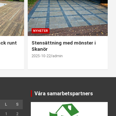
NYHETER
ck runt
Stensättning med mönster i
Skanör
2025-10-22
admin
Våra samarbetspartners
L
S
1
2