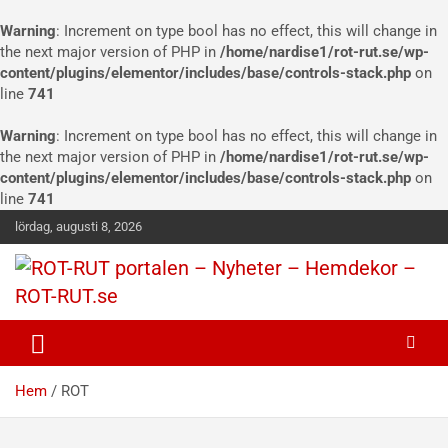
Warning
: Increment on type bool has no effect, this will change in
the next major version of PHP in
/home/nardise1/rot-rut.se/wp-
content/plugins/elementor/includes/base/controls-stack.php
on
line
741
Warning
: Increment on type bool has no effect, this will change in
the next major version of PHP in
/home/nardise1/rot-rut.se/wp-
content/plugins/elementor/includes/base/controls-stack.php
on
line
741
lördag, augusti 8, 2026
ROT och RUT portalen. Här hittar ni information om ROT och
ROT-RUT portalen – Nyheter –
RUT samt företag som erbjuder tjänster inom ROT och RUT
Hemdekor – ROT-RUT.se
avdraget.
Hem
ROT