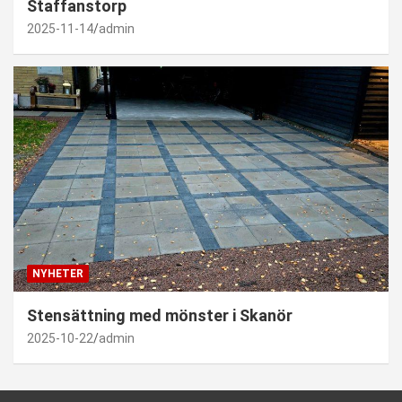
Staffanstorp
2025-11-14
admin
NYHETER
Stensättning med mönster i Skanör
2025-10-22
admin