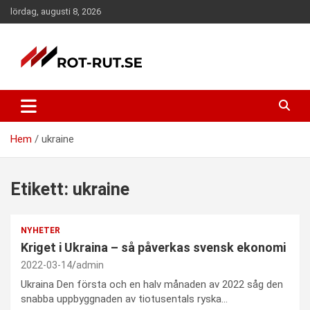
Hoppa
lördag, augusti 8, 2026
till
innehåll
ROT och RUT portalen. Här hittar ni information om ROT och
ROT-RUT portalen – Nyheter –
RUT samt företag som erbjuder tjänster inom ROT och RUT
Hemdekor – ROT-RUT.se
avdraget.
Hem
ukraine
Etikett:
ukraine
NYHETER
Kriget i Ukraina – så påverkas svensk ekonomi
2022-03-14
admin
Ukraina Den första och en halv månaden av 2022 såg den
snabba uppbyggnaden av tiotusentals ryska…