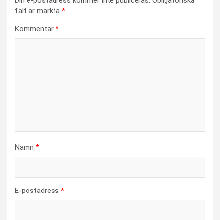
Din e-postadress kommer inte publiceras.
Obligatoriska
fält är märkta
*
Kommentar
*
Namn
*
E-postadress
*