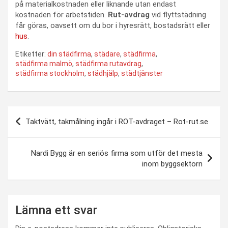
på materialkostnaden eller liknande utan endast
kostnaden för arbetstiden.
Rut-avdrag
vid flyttstädning
får göras, oavsett om du bor i hyresrätt, bostadsrätt eller
hus
.
Etiketter:
din städfirma
,
städare
,
städfirma
,
städfirma malmö
,
städfirma rutavdrag
,
städfirma stockholm
,
städhjälp
,
städtjänster
Inläggsnavigering
Taktvätt, takmålning ingår i ROT-avdraget – Rot-rut.se
Nardi Bygg är en seriös firma som utför det mesta
inom byggsektorn
Lämna ett svar