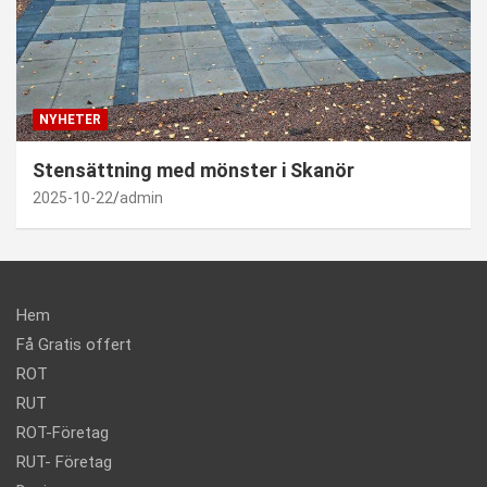
NYHETER
Stensättning med mönster i Skanör
2025-10-22
admin
Hem
Få Gratis offert
ROT
RUT
ROT-Företag
RUT- Företag