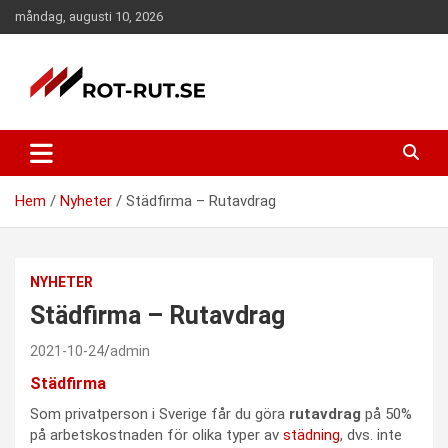
Hoppa
måndag, augusti 10, 2026
till
innehåll
ROT och RUT portalen. Här hittar ni information om ROT och
ROT-RUT portalen – Nyheter –
RUT samt företag som erbjuder tjänster inom ROT och RUT
Hemdekor – ROT-RUT.se
avdraget.
Hem
Nyheter
Städfirma – Rutavdrag
NYHETER
Städfirma – Rutavdrag
2021-10-24
admin
Städfirma
Som privatperson i Sverige får du göra
rutavdrag
på 50%
på arbetskostnaden för olika typer av
städning
, dvs. inte