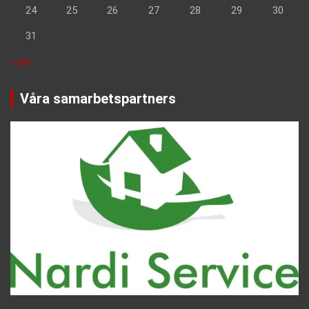
24
25
26
27
28
29
30
31
« jun
Våra samarbetspartners