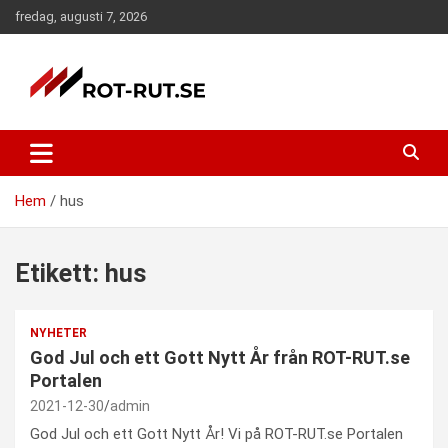
Hoppa
fredag, augusti 7, 2026
till
innehåll
ROT och RUT portalen. Här hittar ni information om ROT och
ROT-RUT portalen – Nyheter –
RUT samt företag som erbjuder tjänster inom ROT och RUT
Hemdekor – ROT-RUT.se
avdraget.
Hem
hus
Etikett:
hus
NYHETER
God Jul och ett Gott Nytt År från ROT-RUT.se
Portalen
2021-12-30
admin
God Jul och ett Gott Nytt År! Vi på ROT-RUT.se Portalen