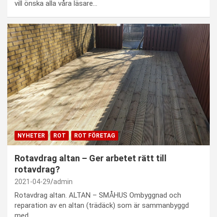
vill önska alla våra läsare…
NYHETER
ROT
ROT FÖRETAG
Rotavdrag altan – Ger arbetet rätt till
rotavdrag?
2021-04-29
admin
Rotavdrag altan. ALTAN – SMÅHUS Ombyggnad och
reparation av en altan (trädäck) som är sammanbyggd
med…