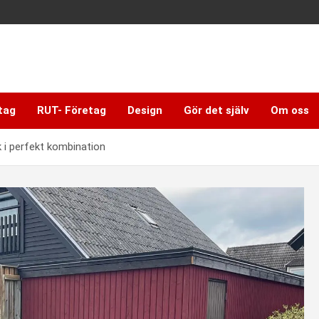
tag
RUT- Företag
Design
Gör det själv
Om oss
k i perfekt kombination