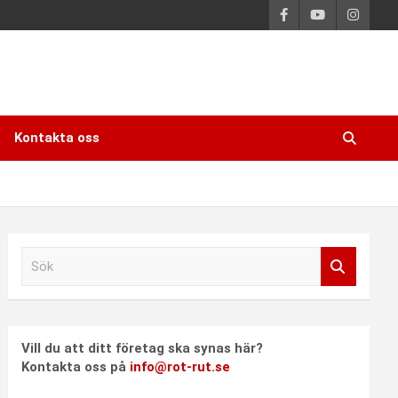
Kontakta oss
S
ö
k
Vill du att ditt företag ska synas här?
Kontakta oss på
info@rot-rut.se