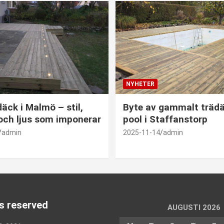
NYHETER
däck i Malmö – stil,
Byte av gammalt trädä
 och ljus som imponerar
pool i Staffanstorp
admin
2025-11-14
admin
ts reserved
AUGUSTI 2026