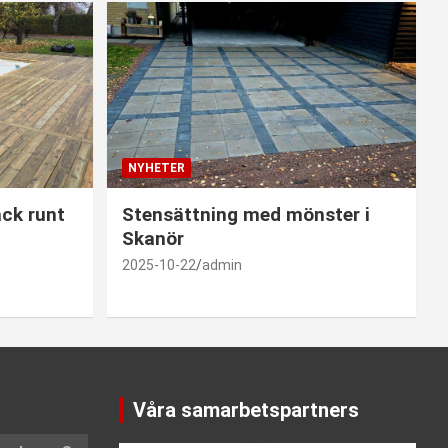
NYHETER
ck runt
Stensättning med mönster i
Skanör
2025-10-22
admin
Våra samarbetspartners