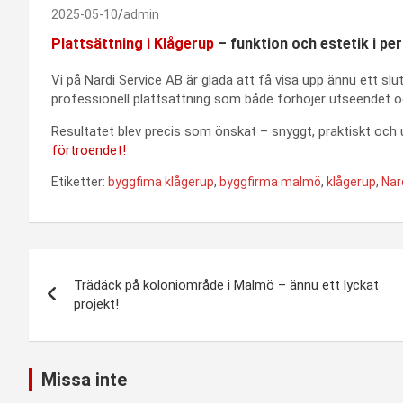
2025-05-10
admin
Plattsättning i Klågerup
– funktion och estetik i pe
Vi på Nardi Service AB är glada att få visa upp ännu ett slu
professionell plattsättning som både förhöjer utseendet och
Resultatet blev precis som önskat – snyggt, praktiskt och 
förtroendet!
Etiketter:
byggfima klågerup
,
byggfirma malmö
,
klågerup
,
Nar
Inläggsnavigering
Trädäck på koloniområde i Malmö – ännu ett lyckat
projekt!
Missa inte