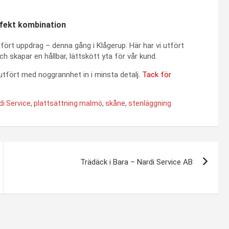
rfekt kombination
tfört uppdrag – denna gång i Klågerup. Här har vi utfört
 skapar en hållbar, lättskött yta för vår kund.
utfört med noggrannhet in i minsta detalj.
Tack för
di Service
,
plattsättning malmö
,
skåne
,
stenläggning
Trädäck i Bara – Nardi Service AB