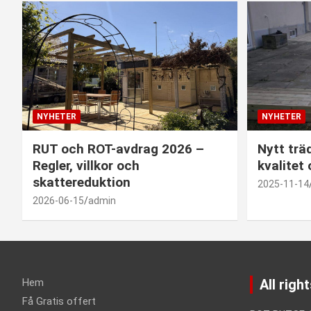
NYHETER
NYHETER
RUT och ROT-avdrag 2026 –
Nytt trä
Regler, villkor och
kvalitet
skattereduktion
2025-11-14
2026-06-15
admin
Hem
All righ
Få Gratis offert