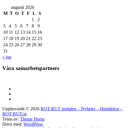
augusti 2026
M
T
O
T
F
L
S
1
2
3
4
5
6
7
8
9
10
11
12
13
14
15
16
17
18
19
20
21
22
23
24
25
26
27
28
29
30
31
« jun
Våra samarbetspartners
Upphovsrätt © 2026
ROT-RUT portalen – Nyheter – Hemdekor –
ROT-RUT.se
Tema av:
Theme Horse
Drivs med:
WordPress