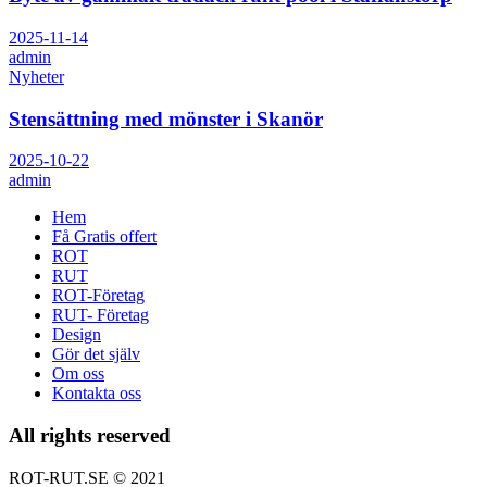
2025-11-14
admin
Nyheter
Stensättning med mönster i Skanör
2025-10-22
admin
Hem
Få Gratis offert
ROT
RUT
ROT-Företag
RUT- Företag
Design
Gör det själv
Om oss
Kontakta oss
All rights reserved
ROT-RUT.SE
©
2021