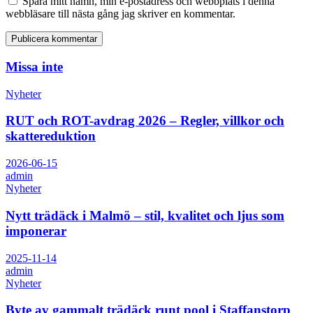
Spara mitt namn, min e-postadress och webbplats i denna
webbläsare till nästa gång jag skriver en kommentar.
Missa inte
Nyheter
RUT och ROT-avdrag 2026 – Regler, villkor och
skattereduktion
2026-06-15
admin
Nyheter
Nytt trädäck i Malmö – stil, kvalitet och ljus som
imponerar
2025-11-14
admin
Nyheter
Byte av gammalt trädäck runt pool i Staffanstorp