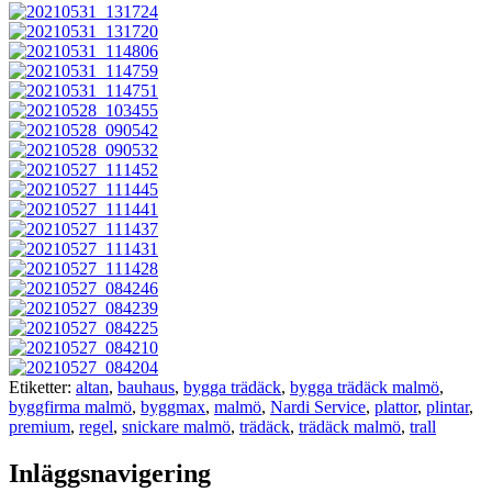
Etiketter:
altan
,
bauhaus
,
bygga trädäck
,
bygga trädäck malmö
,
byggfirma malmö
,
byggmax
,
malmö
,
Nardi Service
,
plattor
,
plintar
,
premium
,
regel
,
snickare malmö
,
trädäck
,
trädäck malmö
,
trall
Inläggsnavigering